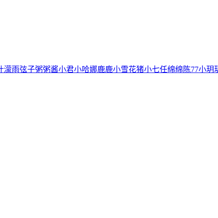
叶濛雨
弦子
粥粥酱
小君
小哈娜
鹿鹿
小雪花
猪小七
任绵绵
陈77
小玥