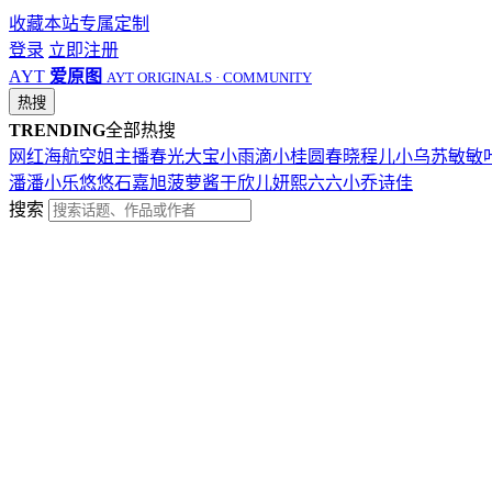
收藏本站
专属定制
登录
立即注册
AYT
爱原图
AYT ORIGINALS · COMMUNITY
热搜
TRENDING
全部热搜
网红
海航
空姐
主播
春光
大宝
小雨滴
小桂圆
春晓
程儿
小乌苏
敏敏
潘潘
小乐
悠悠
石嘉旭
菠萝酱
于欣儿
妍熙
六六
小乔
诗佳
搜索