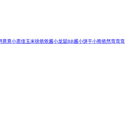
玥
意意
小思佳
玉米徐
依依酱
小龙鼠
BB酱
小饼干
小熊
依然
弯弯弯