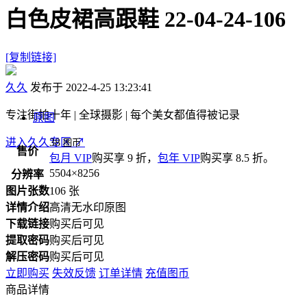
白色皮裙高跟鞋 22-04-24-106
[复制链接]
久久
发布于 2022-4-25 13:23:41
专注街拍十年 | 全球摄影 | 每个美女都值得被记录
原图
进入久久专区
38
↗
图币
售价
包月 VIP
购买享 9 折，
包年 VIP
购买享 8.5 折。
5504×8256
分辨率
图片张数
106 张
详情介绍
高清无水印原图
下载链接
购买后可见
提取密码
购买后可见
解压密码
购买后可见
立即购买
失效反馈
订单详情
充值图币
商品详情