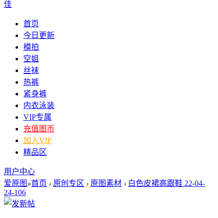
佳
首页
今日更新
模拍
空姐
丝袜
热裤
紧身裤
内衣泳装
VIP专属
充值图币
加入VIP
精品区
用户中心
爱原图
»
首页
›
原创专区
›
原图素材
›
白色皮裙高跟鞋 22-04-
24-106