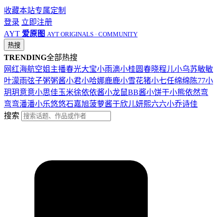
收藏本站
专属定制
登录
立即注册
AYT
爱原图
AYT ORIGINALS · COMMUNITY
热搜
TRENDING
全部热搜
网红
海航
空姐
主播
春光
大宝
小雨滴
小桂圆
春晓
程儿
小乌苏
敏敏
叶濛雨
弦子
粥粥酱
小君
小哈娜
鹿鹿
小雪花
猪小七
任绵绵
陈77
小
玥玥
意意
小思佳
玉米徐
依依酱
小龙鼠
BB酱
小饼干
小熊
依然
弯
弯弯
潘潘
小乐
悠悠
石嘉旭
菠萝酱
于欣儿
妍熙
六六
小乔
诗佳
搜索