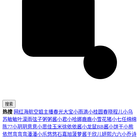
搜索
热搜
网红
海航
空姐
主播
春光
大宝
小雨滴
小桂圆
春晓
程儿
小乌
苏
敏敏
叶濛雨
弦子
粥粥酱
小君
小哈娜
鹿鹿
小雪花
猪小七
任绵绵
陈77
小玥玥
意意
小思佳
玉米徐
依依酱
小龙鼠
BB酱
小饼干
小熊
依然
弯弯弯
潘潘
小乐
悠悠
石嘉旭
菠萝酱
于欣儿
妍熙
六六
小乔
诗